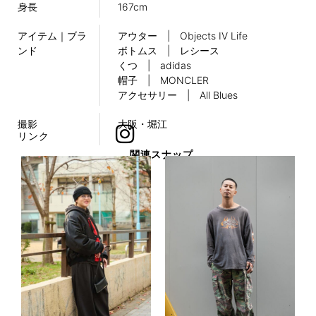
身長
167cm
アイテム｜ブラ
アウター | Objects IV Life
ンド
ボトムス | レシース
くつ | adidas
帽子 | MONCLER
アクセサリー | All Blues
撮影
大阪・堀江
リンク
関連スナップ