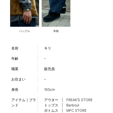
バングル
革靴
名前
キリ
年齢
–
職業
販売員
お住まい
–
身長
165cm
アイテム｜ブラ
アウター | FREAK’S STORE
ンド
トップス | Barbour
ボトムス | MFC STORE