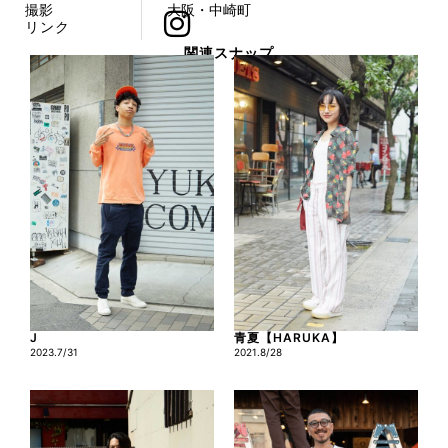
撮影
大阪・中崎町
リンク
関連スナップ
J
青夏【HARUKA】
2023.7/31
2021.8/28