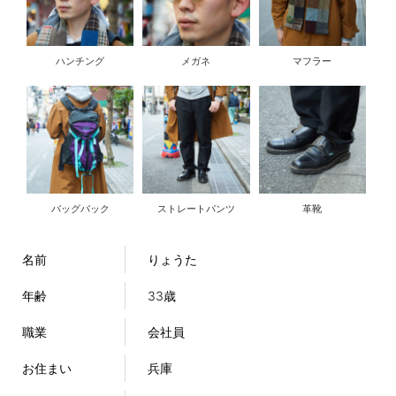
ハンチング
メガネ
マフラー
バッグバック
ストレートパンツ
革靴
名前
りょうた
年齢
33歳
職業
会社員
お住まい
兵庫