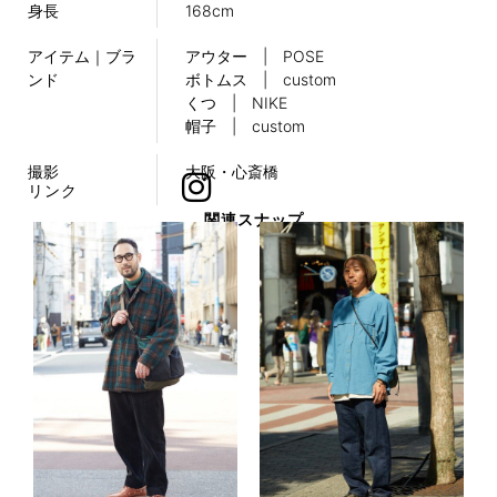
身長
168cm
アイテム｜ブラ
アウター | POSE
ンド
ボトムス | custom
くつ | NIKE
帽子 | custom
撮影
大阪・心斎橋
リンク
関連スナップ