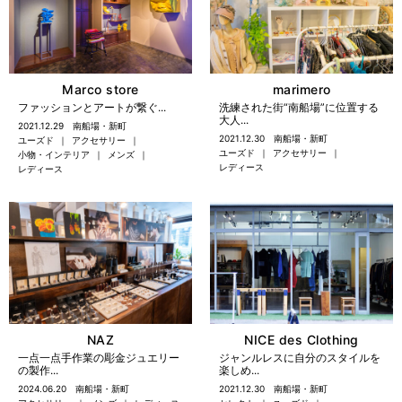
Marco store
marimero
ファッションとアートが繋ぐ...
洗練された街“南船場”に位置する
大人...
2021.12.29
南船場・新町
2021.12.30
南船場・新町
ユーズド
アクセサリー
ユーズド
アクセサリー
小物・インテリア
メンズ
レディース
レディース
NICE des Clothing
NAZ
ジャンルレスに自分のスタイルを
一点一点手作業の彫金ジュエリー
楽しめ...
の製作...
2021.12.30
南船場・新町
2024.06.20
南船場・新町