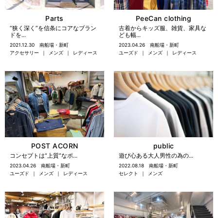
Parts
PeeCan clothing
“狭く深く”を信条にコアなブラン
古着からキッズ服、雑貨、家具な
ドを...
ども幅...
2021.12.30
南船場・新町
2023.04.26
南船場・新町
アクセサリー
メンズ
レディース
ユーズド
メンズ
レディース
POST ACORN
public
コンセプトは“上質”なポ...
遊び心ある大人男性の為の...
2023.04.26
南船場・新町
2022.08.18
南船場・新町
ユーズド
メンズ
レディース
セレクト
メンズ