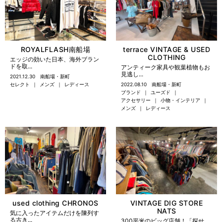
ROYALFLASH南船場
terrace VINTAGE & USED
CLOTHING
エッジの効いた日本、海外ブラン
ドを取...
アンティーク家具や観葉植物もお
見逃し...
2021.12.30
南船場・新町
セレクト
メンズ
レディース
2022.08.10
南船場・新町
ブランド
ユーズド
アクセサリー
小物・インテリア
メンズ
レディース
used clothing CHRONOS
VINTAGE DIG STORE
NATS
気に入ったアイテムだけを陳列す
る古き...
300平米のビッグ店舗！「探せ...