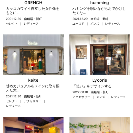
GRENCH
humming
カッコカワイイ自立した女性像を
ハミングを唄いながらおでかけし
もとに...
たくな...
2021.12.30
南船場・新町
2021.12.29
南船場・新町
セレクト
レディース
ユーズド
メンズ
レディース
keite
Lycoris
甘めカジュアルをメインに取り揃
「想い」をデザインする...
えた大...
2022.08.18
南船場・新町
2021.12.30
南船場・新町
アクセサリー
メンズ
レディース
セレクト
アクセサリー
レディース