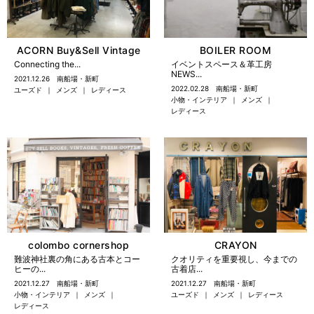
ACORN Buy&Sell Vintage
BOILER ROOM
Connecting the...
イベントスペース＆革工房
NEWS...
2021.12.26
南船場・新町
2022.02.28
南船場・新町
ユーズド
メンズ
レディース
小物・インテリア
メンズ
レディース
colombo cornershop
CRAYON
難波神社裏の角にある古本とコー
クオリティを重要視し、今までの
ヒーの...
古着店...
2021.12.27
南船場・新町
2021.12.27
南船場・新町
小物・インテリア
メンズ
ユーズド
メンズ
レディース
レディース