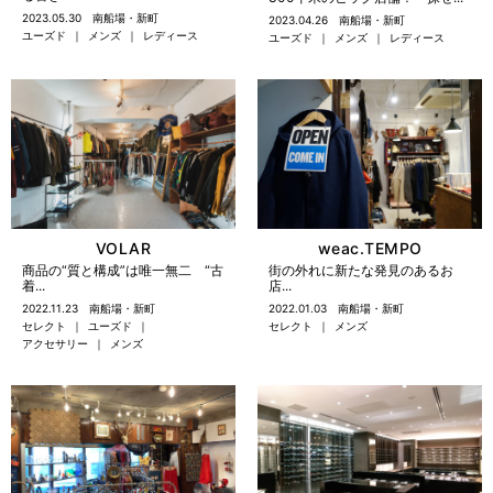
2023.05.30
南船場・新町
2023.04.26
南船場・新町
ユーズド
メンズ
レディース
ユーズド
メンズ
レディース
weac.TEMPO
VOLAR
街の外れに新たな発見のあるお
商品の“質と構成”は唯一無二 “古
店...
着...
2022.01.03
南船場・新町
2022.11.23
南船場・新町
セレクト
メンズ
セレクト
ユーズド
アクセサリー
メンズ