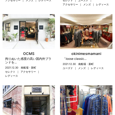
セレクト
ユーズド
アクセサリー
メンズ
レディース
アクセサリー
メンズ
レディース
OCMS
okinimesmamani
拘りぬいた感度の高い国内外ブラ
「loose classic...
ンドを...
2021.12.30
南船場・新町
2021.12.30
南船場・新町
ユーズド
メンズ
レディース
セレクト
アクセサリー
レディース