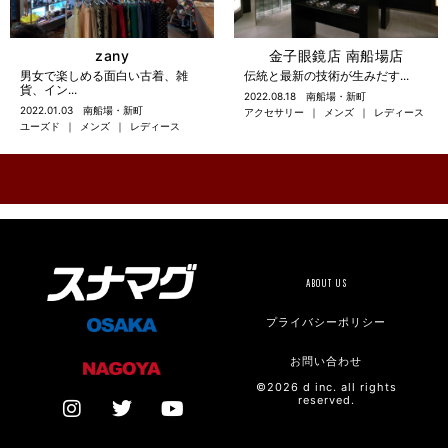
zany
金子眼鏡店 南船場店
男女で楽しめる面白い古着、雑
伝統と最新の技術が生みだす...
貨、イン...
2022.08.18
南船場・新町
2022.01.03
南船場・新町
アクセサリー
メンズ
レディース
ユーズド
メンズ
レディース
ABOUT US
プライバシーポリシー
お問い合わせ
©2026 d inc. all rights
reserved.