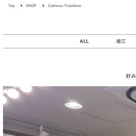
Top
SHOP
Calinouu Troisième
ALL
堀江
好み