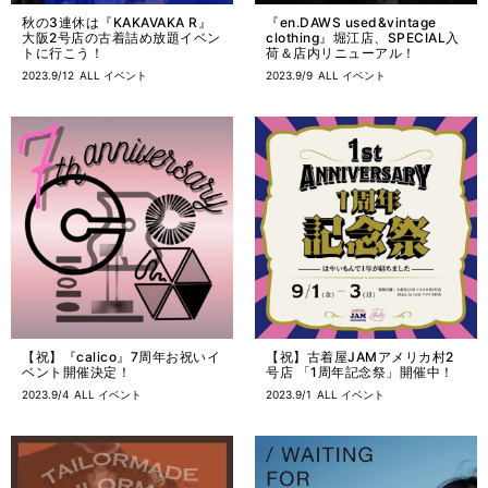
秋の3連休は『KAKAVAKA R』
『en.DAWS used&vintage
大阪2号店の古着詰め放題イベン
clothing』堀江店、SPECIAL入
トに行こう！
荷＆店内リニューアル！
2023.9/12
ALL
イベント
2023.9/9
ALL
イベント
【祝】『calico』7周年お祝いイ
【祝】古着屋JAMアメリカ村2
ベント開催決定！
号店 「1周年記念祭」開催中！
2023.9/4
ALL
イベント
2023.9/1
ALL
イベント