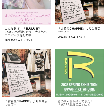
みんな急げ！『ELULU BY
『古着屋CHAPPIE』より白商店
JAM』が感謝祭にて、大人気の
で出店中！
エコバックを配布中！
2022.11/18
ALL
イベント
2022.11/20
ALL
イベント
『古着屋CHAPPIE』より白商店
あの展示会が帰ってきた！
で出店中！
『WARP北堀江店』にて