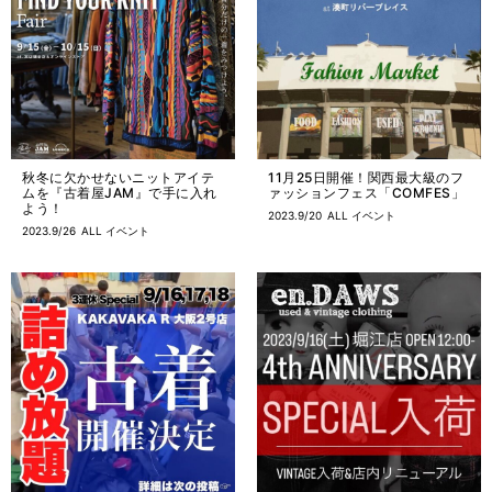
秋冬に欠かせないニットアイテ
11月25日開催！関西最大級のフ
ムを『古着屋JAM』で手に入れ
ァッションフェス「COMFES」
よう！
2023.9/20
ALL
イベント
2023.9/26
ALL
イベント