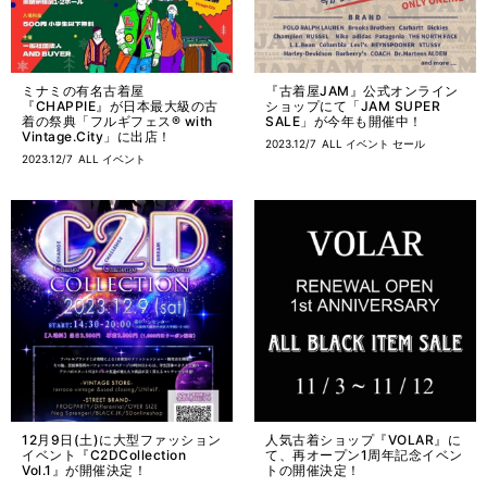
ミナミの有名古着屋
『古着屋JAM』公式オンライン
『CHAPPIE』が日本最大級の古
ショップにて「JAM SUPER
着の祭典「フルギフェス® with
SALE」が今年も開催中！
Vintage.City」に出店！
2023.12/7
ALL
イベント
セール
2023.12/7
ALL
イベント
12月9日(土)に大型ファッション
人気古着ショップ『VOLAR』に
イベント『C2DCollection
て、再オープン1周年記念イベン
Vol.1』が開催決定！
トの開催決定！