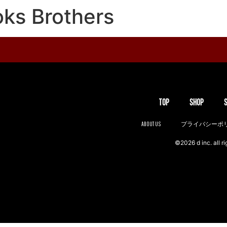
oks Brothers
TOP
SHOP
ABOUT US
プライバシーポ
©2026 d inc. all ri