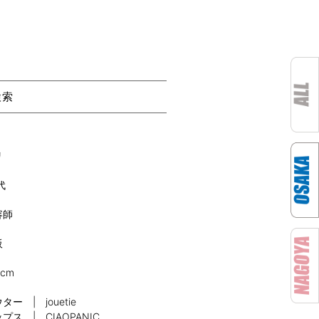
検索
リ
代
容師
阪
0cm
ター | jouetie
プス | CIAOPANIC