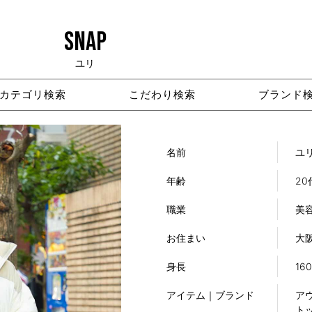
SNAP
ユリ
カテゴリ検索
こだわり検索
ブランド
名前
ユ
年齢
20
職業
美
お住まい
大
身長
16
アイテム｜ブランド
アウ
トッ