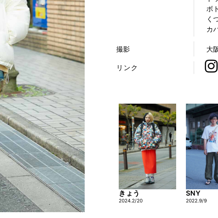
ボト
くつ
カバ
撮影
大
リンク
きょう
SNY
2024.2/20
2022.9/9