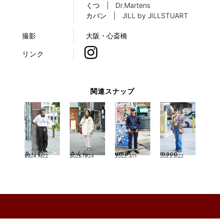
くつ | Dr.Martens
カバン | JILL by JILLSTUART
撮影
大阪・心斎橋
リンク
関連スナップ
uma
ありむ
さくら
moon
2022.3/11
2024.7/22
2025.11/24
2023.9/22