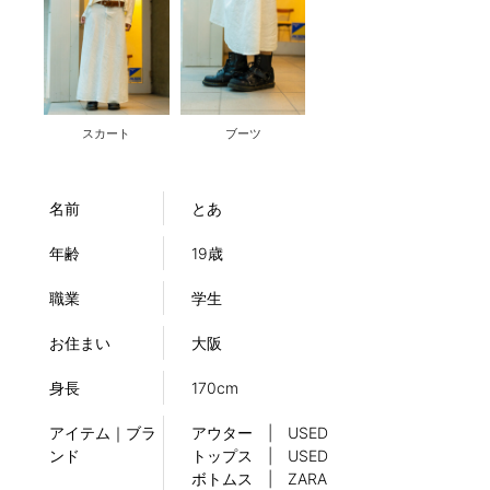
スカート
ブーツ
名前
とあ
年齢
19歳
職業
学生
お住まい
大阪
身長
170cm
アイテム｜ブラ
アウター | USED
ンド
トップス | USED
ボトムス | ZARA