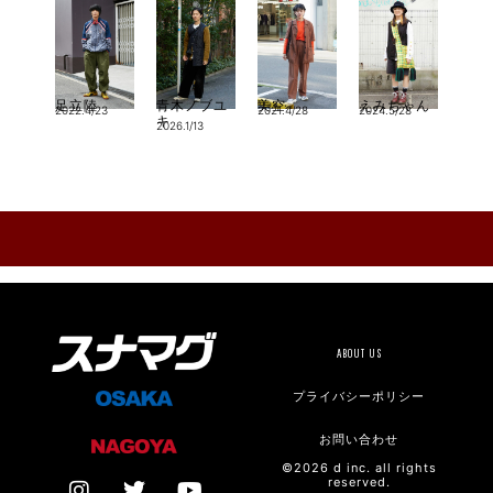
足立陸
青木ノブユ
美空
えみちゃん
2022.4/23
2021.4/28
2024.5/28
キ
2026.1/13
ABOUT US
プライバシーポリシー
お問い合わせ
©2026 d inc. all rights
reserved.