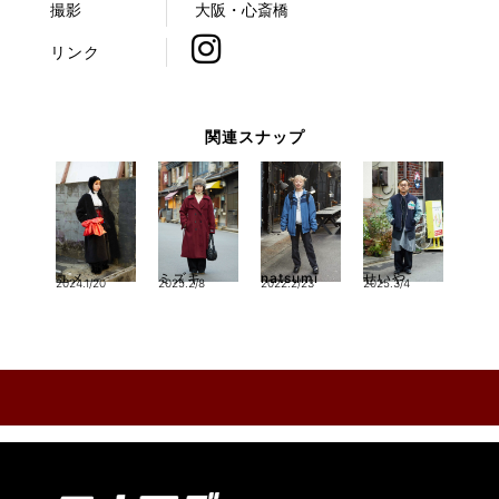
撮影
大阪・心斎橋
リンク
関連スナップ
ユメ
ミズキ
natsumi
せいや
2024.1/20
2025.2/8
2022.2/23
2025.3/4