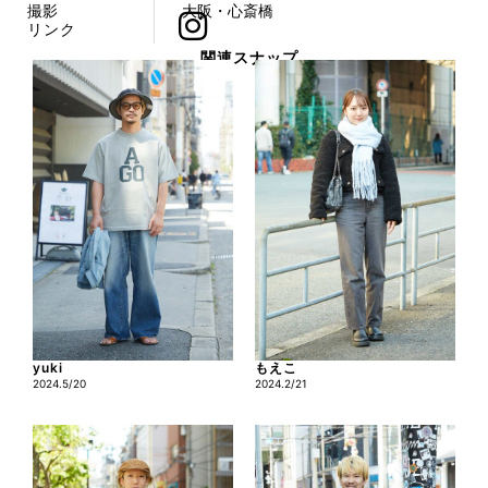
撮影
大阪・心斎橋
リンク
関連スナップ
yuki
もえこ
2024.5/20
2024.2/21