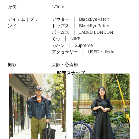
身長
171cm
アイテム｜ブラ
アウター | BlackEyePatch
ンド
トップス | BlackEyePatch
ボトムス | JADED LONDON
くつ | NIKE
カバン | Supreme
アクセサリー | USED・Jieda
撮影
大阪・心斎橋
関連スナップ