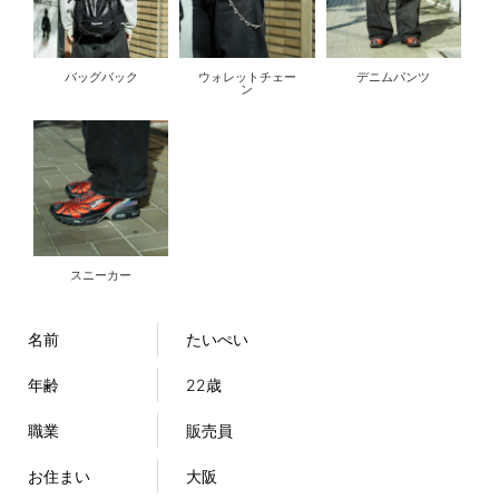
バッグバック
ウォレットチェー
デニムパンツ
ン
スニーカー
名前
たいぺい
年齢
22歳
職業
販売員
お住まい
大阪