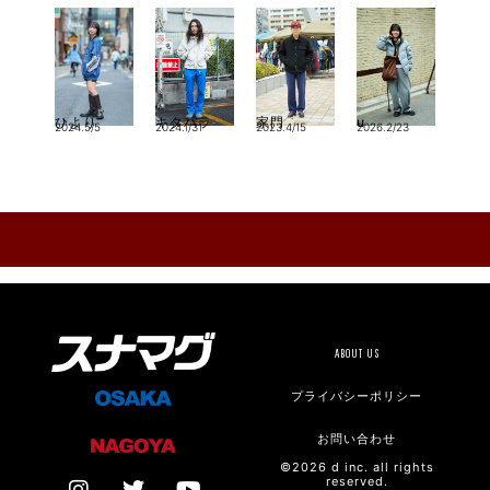
ひより
キタハラ
家門
u
2024.5/5
2024.1/31
2023.4/15
2026.2/23
ABOUT US
プライバシーポリシー
お問い合わせ
©2026 d inc. all rights
reserved.