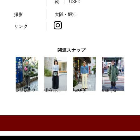
靴 | USED
撮影
大阪・堀江
リンク
関連スナップ
もりしょう
ほの
haruto
かず
2023.1/18
2023.10/23
2024.5/8
2024.1/24