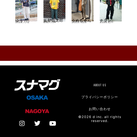
ゆう
箕野信太郎
うめちゃん
ナヲン
2022.7/12
2021.7/4
2023.11/26
2026.2/11
ABOUT US
プライバシーポリシー
お問い合わせ
©2026 d inc. all rights
reserved.