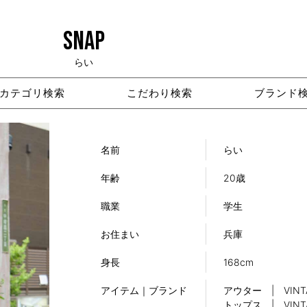
SNAP
らい
カテゴリ検索
こだわり検索
ブランド
名前
らい
年齢
20歳
職業
学生
お住まい
兵庫
身長
168cm
アイテム｜ブランド
アウター | VINT
トップス | VINT