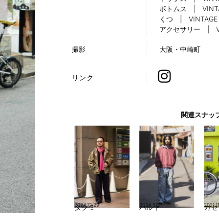
ボトムス | VINT
くつ | VINTAGE
アクセサリー | VI
撮影
大阪・中崎町
リンク
関連スナッ
2024.12/29
2024.5/2
2021.1
タクミ
ハルト
カセ