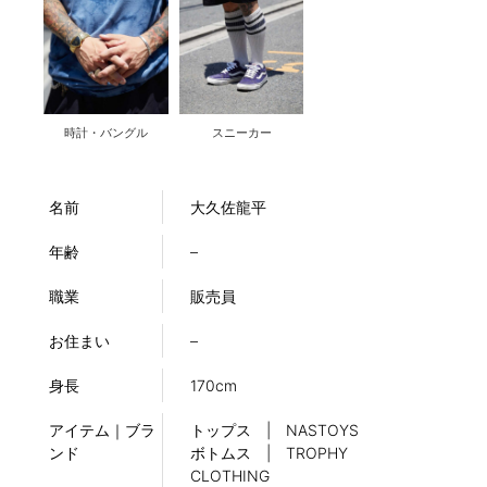
時計・バングル
スニーカー
名前
大久佐龍平
年齢
–
職業
販売員
お住まい
–
身長
170cm
アイテム｜ブラ
トップス | NASTOYS
ンド
ボトムス | TROPHY
CLOTHING