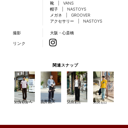
靴 | VANS
帽子 | NASTOYS
メガネ | GROOVER
アクセサリー | NASTOYS
撮影
大阪・心斎橋
リンク
関連スナップ
いちのしん
北野愛実
ワカナ
ソラ
2025.6/30
2021.5/2
2024.8/25
2025.6/22