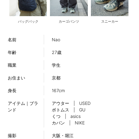
バッグバック
カーゴパンツ
スニーカー
名前
Nao
年齢
27歳
職業
学生
お住まい
京都
身長
167cm
アイテム｜ブラ
アウター | USED
ンド
ボトムス | GU
くつ | asics
カバン | NIKE
撮影
大阪・堀江