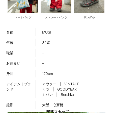
トートバッグ
ストレートパンツ
サンダル
名前
MUGI
年齢
32歳
職業
–
お住まい
–
身長
170cm
アイテム｜ブラ
アウター | VINTAGE
ンド
くつ | GOODYEAR
カバン | Bershka
撮影
大阪・心斎橋
関連スナップ