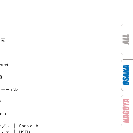
検索
nami
歳
リーモデル
都
0cm
プス | Snap club
ムス | USED