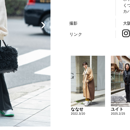
くつ
カバ
撮影
大
リンク
ユイト
ななせ
2025.2/25
2022.3/20