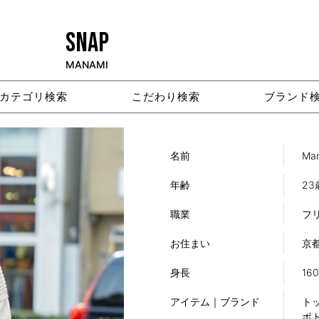
SNAP
MANAMI
カテゴリ検索
こだわり検索
ブランド
名前
Ma
年齢
23
職業
フ
お住まい
京
身長
16
アイテム｜ブランド
トッ
ボト