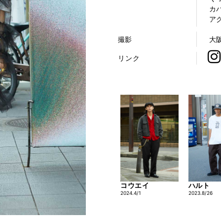
カバ
ア
撮影
大
リンク
コウエイ
ハルト
2024.4/1
2023.8/26