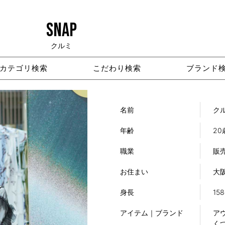
SNAP
クルミ
カテゴリ検索
こだわり検索
ブランド
名前
ク
年齢
20
職業
販
お住まい
大
身長
15
アイテム｜ブランド
アウ
くつ