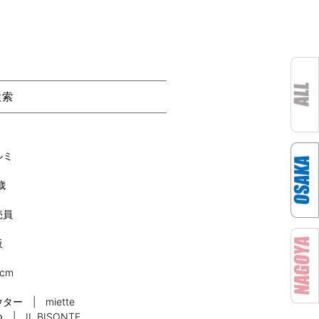
検索
ルミ
歳
売員
阪
8cm
ター | miette
 | IL BISONTE