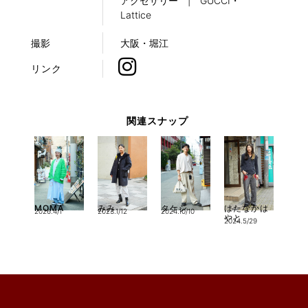
アクセサリー | GUCCI・
Lattice
撮影
大阪・堀江
リンク
関連スナップ
MOMA
みみ
タケシ
はたなかは
2026.4/1
2023.1/12
2024.10/10
やと
2024.5/29