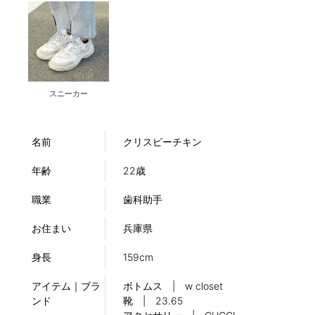
スニーカー
名前
クリスピーチキン
年齢
22歳
職業
歯科助手
お住まい
兵庫県
身長
159cm
アイテム｜ブラ
ボトムス | w closet
ンド
靴 | 23.65