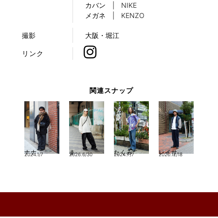
カバン | NIKE
メガネ | KENZO
撮影
大阪・堀江
リンク
関連スナップ
ナナ
ま
たくみ
レイサ
2024.1/7
2026.6/30
2024.7/7
2020.12/18