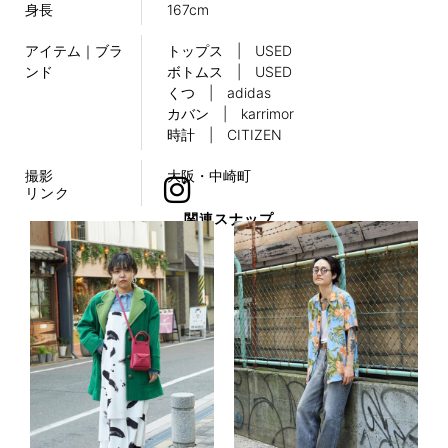
身長
167cm
アイテム｜ブラ
トップス | USED
ンド
ボトムス | USED
くつ | adidas
カバン | karrimor
時計 | CITIZEN
撮影
大阪・中崎町
リンク
関連スナップ