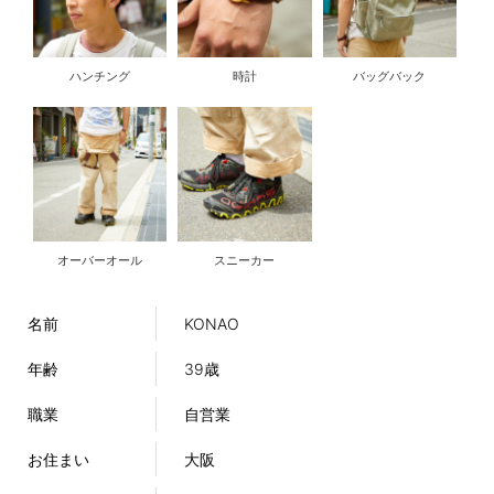
ハンチング
時計
バッグバック
オーバーオール
スニーカー
名前
KONAO
年齢
39歳
職業
自営業
お住まい
大阪