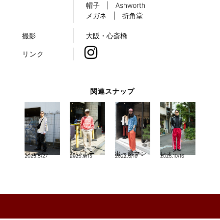
帽子 | Ashworth
メガネ | 折角堂
撮影
大阪・心斎橋
リンク
関連スナップ
ジュン
たいよー
出っ歯マン
レオ
2025.5/27
2025.5/15
2022.6/16
2025.10/16