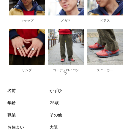
キャップ
メガネ
ピアス
リング
コーデュロイパン
スニーカー
ツ
名前
かずひ
年齢
25歳
職業
その他
お住まい
大阪