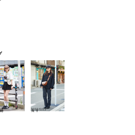
プ
8/6
2023.12/23
ae
ＡＹ