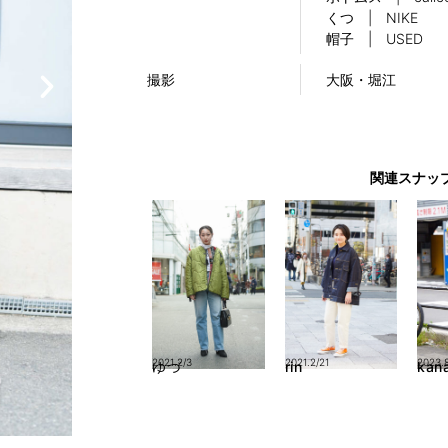
くつ | NIKE
帽子 | USED
撮影
大阪・堀江
関連スナッ
2021.2/3
2021.2/21
2023.
ゆづ
rin
kan