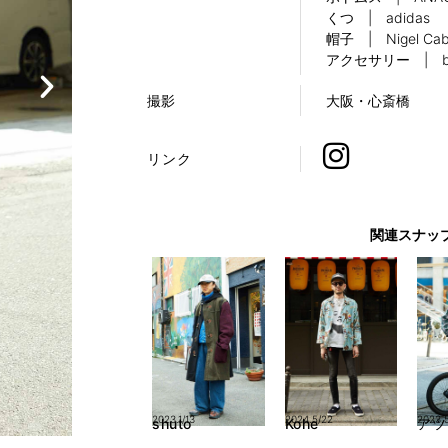
くつ | adidas
帽子 | Nigel Cab
アクセサリー | bl
撮影
大阪・心斎橋
リンク
関連スナッ
2023.1/13
2024.5/22
2023.
shuto
Kohe
アツ