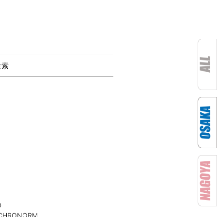
検索
D
CHRONORM