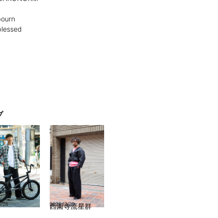
ourn
essed
プ
5/26
2020.12/26
西園寺流星群