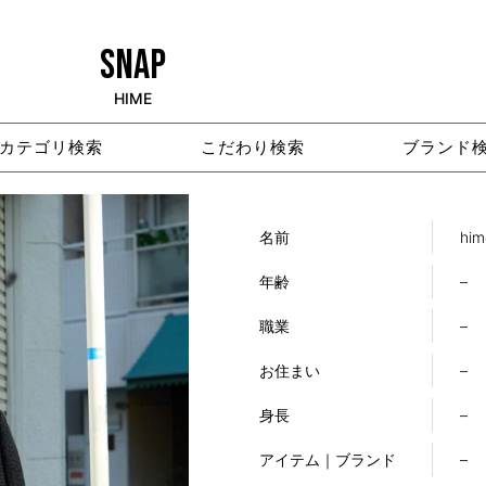
SNAP
HIME
カテゴリ検索
こだわり検索
ブランド
名前
him
年齢
–
職業
–
お住まい
–
身長
–
アイテム｜ブランド
–