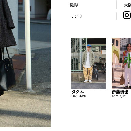
撮影
大
リンク
タクム
伊藤慎也
2022.4/28
2022.7/17