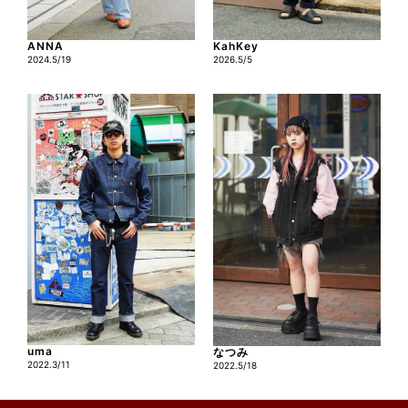
ANNA
KahKey
2024.5/19
2026.5/5
uma
なつみ
2022.3/11
2022.5/18