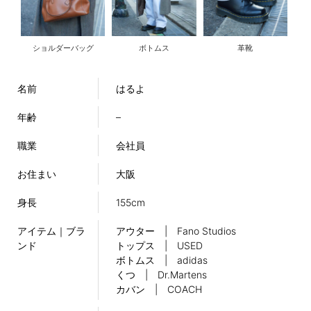
ショルダーバッグ
ボトムス
革靴
名前
はるよ
年齢
–
職業
会社員
お住まい
大阪
身長
155cm
アイテム｜ブラ
アウター | Fano Studios
ンド
トップス | USED
ボトムス | adidas
くつ | Dr.Martens
カバン | COACH