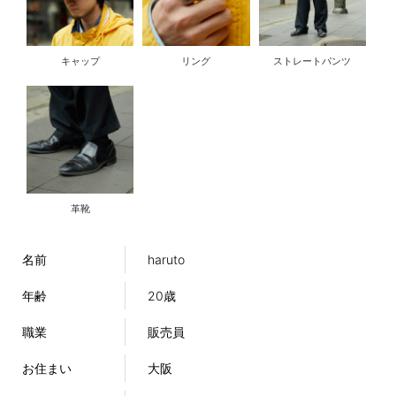
キャップ
リング
ストレートパンツ
革靴
名前
haruto
年齢
20歳
職業
販売員
お住まい
大阪