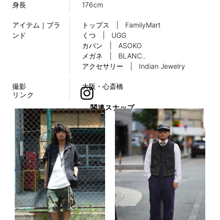
身長
176cm
アイテム｜ブラ
トップス | FamilyMart
ンド
くつ | UGG
カバン | ASOKO
メガネ | BLANC..
アクセサリー | Indian Jewelry
撮影
大阪・心斎橋
リンク
関連スナップ