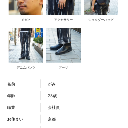
メガネ
アクセサリー
ショルダーバッグ
デニムパンツ
ブーツ
名前
がみ
年齢
28歳
職業
会社員
お住まい
京都