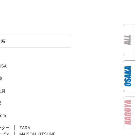
検索
USA
歳
社員
阪
8cm
ター | ZARA
プス | MAISON KITSUNE