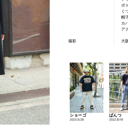
ボト
くつ
帽子
カバ
アク
撮影
大
ショーゴ
ぱんつ
2023.5/28
2022.8/19