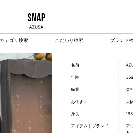
SNAP
AZUSA
カテゴリ検索
こだわり検索
ブランド
名前
AZ
年齢
35
職業
会
お住まい
大
身長
16
アイテム｜ブランド
アウ
トッ