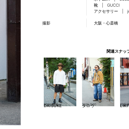
靴 | GUCCI
アクセサリー | jo
撮影
大阪・心斎橋
関連スナッ
2024.10/18
2025.12/10
2021.1
DAISUKE
タロウ
LIK