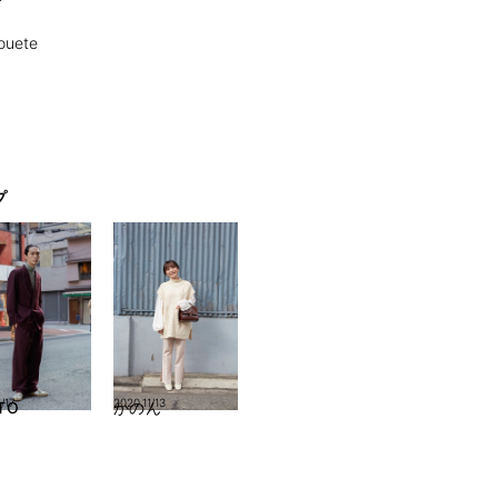
uete
プ
1/17
2020.11/13
ITO
かのん