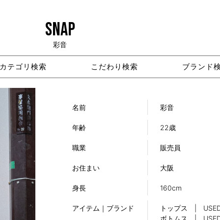
SNAP
彩音
カテゴリ検索
こだわり検索
ブランド
名前
彩音
年齢
22歳
職業
販売員
お住まい
大阪
身長
160cm
アイテム｜ブランド
トップス | USE
ボトムス | USE