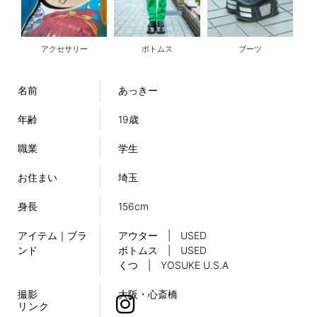
アクセサリー
ボトムス
ブーツ
名前
あっきー
年齢
19歳
職業
学生
お住まい
埼玉
身長
156cm
アイテム｜ブラ
アウター | USED
ンド
ボトムス | USED
くつ | YOSUKE U.S.A
撮影
大阪・心斎橋
リンク