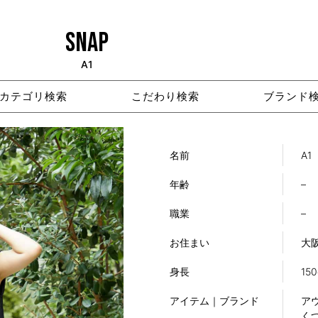
SNAP
A1
カテゴリ検索
こだわり検索
ブランド
名前
A1
年齢
–
職業
–
お住まい
大
身長
15
アイテム｜ブランド
アウ
くつ