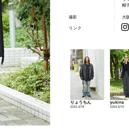
帽子
撮影
大
リンク
yukina
りょうちん
2024.5/10
2022.3/19