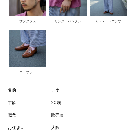
サングラス
リング・バングル
ストレートパンツ
ローファー
名前
レオ
年齢
20歳
職業
販売員
お住まい
大阪