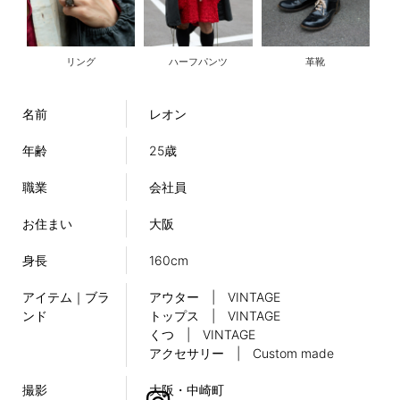
リング
ハーフパンツ
革靴
名前
レオン
年齢
25歳
職業
会社員
お住まい
大阪
身長
160cm
アイテム｜ブラ
アウター | VINTAGE
ンド
トップス | VINTAGE
くつ | VINTAGE
アクセサリー | Custom made
撮影
大阪・中崎町