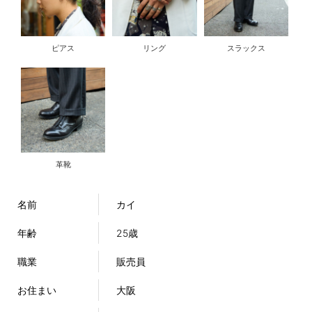
ピアス
リング
スラックス
革靴
名前
カイ
年齢
25歳
職業
販売員
お住まい
大阪