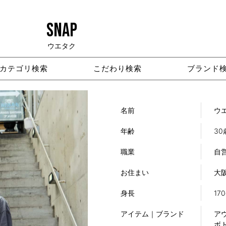
SNAP
ウエタク
カテゴリ検索
こだわり検索
ブランド
名前
ウ
年齢
30
職業
自
お住まい
大
身長
17
アイテム｜ブランド
アウ
ボト