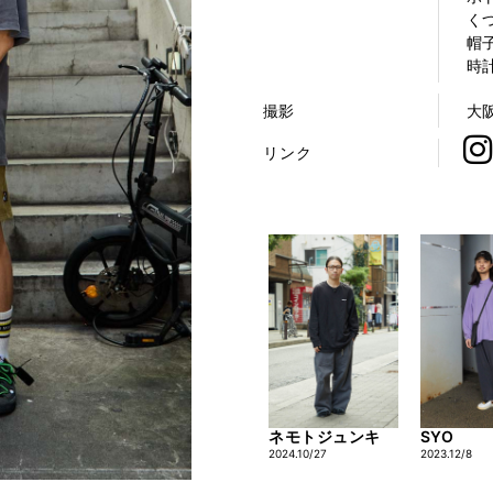
くつ
帽子
時計
撮影
大
リンク
ネモトジュンキ
SYO
2024.10/27
2023.12/8