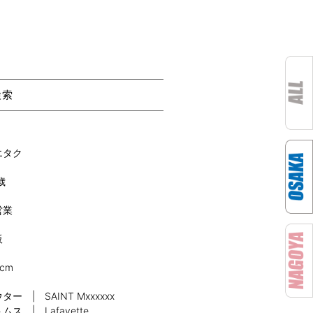
検索
エタク
歳
営業
阪
0cm
ター | SAINT Mxxxxxx
ムス | Lafayette