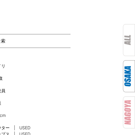
検索
イリ
歳
売員
阪
8cm
ター | USED
プス | USED