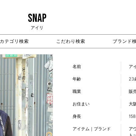
SNAP
アイリ
カテゴリ検索
こだわり検索
ブランド
名前
ア
年齢
23
職業
販
お住まい
大
身長
15
アイテム｜ブランド
アウ
トッ