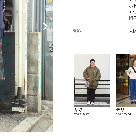
ボト
くつ
帽子
撮影
大
りさ
テリ
2024.3/22
2023.2/24