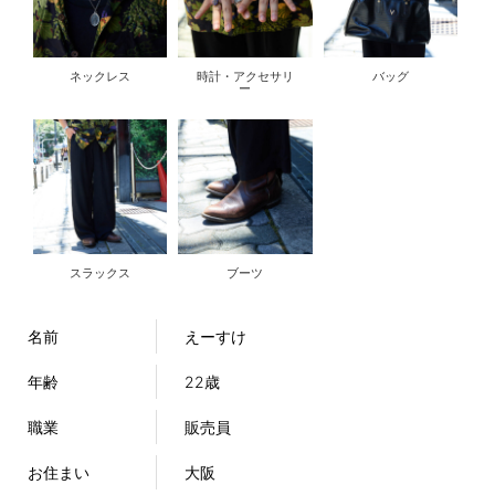
ネックレス
時計・アクセサリ
バッグ
ー
スラックス
ブーツ
名前
えーすけ
年齢
22歳
職業
販売員
お住まい
大阪