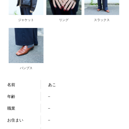
ジャケット
リング
スラックス
パンプス
名前
あこ
年齢
–
職業
–
お住まい
–