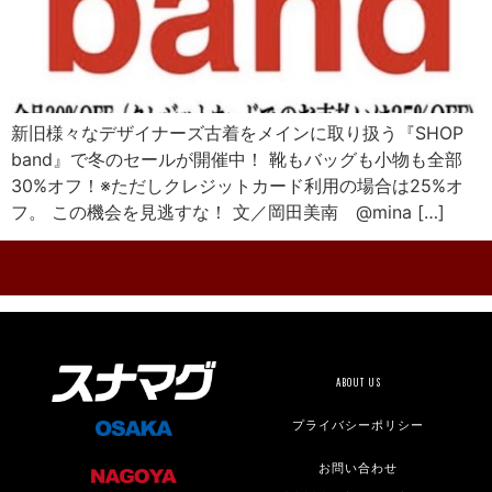
新旧様々なデザイナーズ古着をメインに取り扱う『SHOP
band』で冬のセールが開催中！ 靴もバッグも小物も全部
30%オフ！※ただしクレジットカード利用の場合は25%オ
フ。 この機会を見逃すな！ 文／岡田美南 @mina […]
ABOUT US
プライバシーポリシー
お問い合わせ