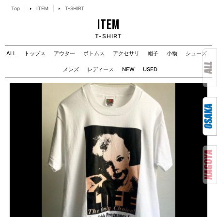
Top
ITEM
T-SHIRT
ITEM
T-SHIRT
ALL
トップス
アウター
ボトムス
アクセサリ
帽子
小物
シューズ
メンズ
レディース
NEW
USED