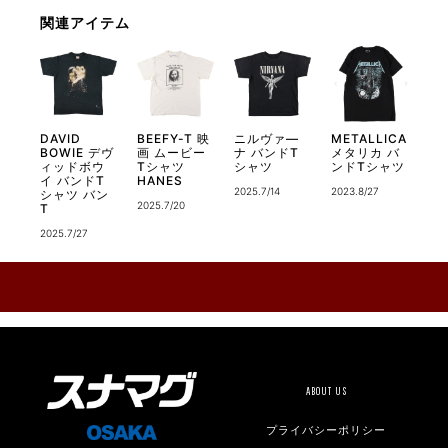
関連アイテム
DAVID
BEEFY-T 映
ニルヴァ―
METALLICA
BOWIE デヴ
画 ムービー
ナ バンドT
メタリカ バ
ィッドボウ
Tシャツ
シャツ
ンドTシャツ
イ バンドT
HANES
2025.7/14
2023.8/27
シャツ バン
2025.7/20
T
2025.7/27
ABOUT US
プライバシーポリシー